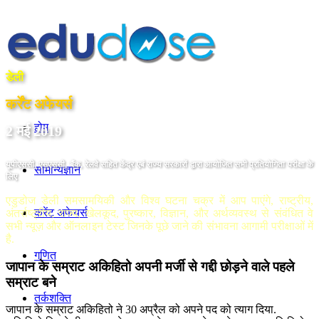
डेली
कर्रेंट अफेयर्स
होम
2 मई 2019
यूपीएससी, एसएससी, बैंक, रेलवे सहित केंद्र एबं राज्य सरकारों द्वारा आयोजित सभी प्रतियोगिता परीक्षा के
सामान्यज्ञान
लिए
एडुडोज डेली समसामयिकी और विश्व घटना चक्र में आप पाएंगे, राष्ट्रीय,
करेंट अफेयर्स
अंतर्राष्ट्रीय, राज्य, खेलकूद, पुरष्कार, विज्ञान, और अर्थव्यवस्थ से संवंधित वे
सभी न्यूज़ और ऑनलाइन टेस्ट जिनके पूछे जाने की संभावना आगामी परीक्षाओं में
है.
गणित
जापान के सम्राट अकिहितो अपनी मर्जी से गद्दी छोड़ने वाले पहले
सम्राट बने
तर्कशक्ति
जापान के सम्राट अकिहितो ने 30 अप्रैल को अपने पद को त्याग दिया.