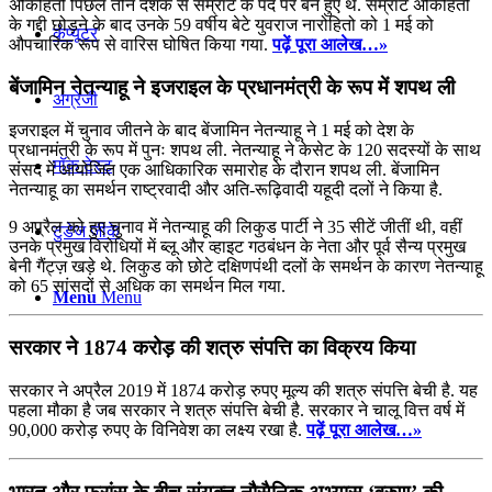
अकिहितो पिछले तीन दशक से सम्राट के पद पर बने हुए थे. सम्राट अकिहितो
के गद्दी छोड़ने के बाद उनके 59 वर्षीय बेटे युवराज नारोहितो को 1 मई को
कंप्यूटर
औपचारिक रूप से वारिस घोषित किया गया.
पढ़ें पूरा आलेख…»
बेंजामिन नेतन्याहू ने इजराइल के प्रधानमंत्री के रूप में शपथ ली
अंग्रेजी
इजराइल में चुनाव जीतने के बाद बेंजामिन नेतन्याहू ने 1 मई को देश के
प्रधानमंत्री के रूप में पुनः शपथ ली. नेतन्याहू ने केसेट के 120 सदस्यों के साथ
मॉक टेस्ट
संंसद में आयोजित एक आधिकारिक समारोह के दौरान शपथ ली. बेंजामिन
नेतन्याहू का समर्थन राष्ट्रवादी और अति-रूढ़िवादी यहूदी दलों ने किया है.
9 अप्रैल को हुए चुनाव में नेतन्याहू की लिकुड पार्टी ने 35 सीटें जीतीं थी, वहीं
टुडेज जीके
उनके प्रमुख विरोधियों में ब्लू और व्हाइट गठबंधन के नेता और पूर्व सैन्य प्रमुख
बेनी गैंट्ज़ खड़े थे. लिकुड को छोटे दक्षिणपंथी दलों के समर्थन के कारण नेतन्याहू
को 65 सांसदों से अधिक का समर्थन मिल गया.
Menu
Menu
सरकार ने 1874 करोड़ की शत्रु संपत्ति का विक्रय किया
सरकार ने अप्रैल 2019 में 1874 करोड़ रुपए मूल्य की शत्रु संपत्ति बेची है. यह
पहला मौका है जब सरकार ने शत्रु संपत्ति बेची है. सरकार ने चालू वित्त वर्ष में
90,000 करोड़ रुपए के विनिवेश का लक्ष्य रखा है.
पढ़ें पूरा आलेख…»